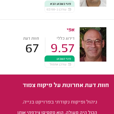
פנוי בשבוע הבא
עודכן ב-02/08
אפי
דירוג כללי
חוות דעת
67
9.57
פנוי השבוע
עודכן אתמול
חוות דעת אחרונות על פיקוח צמוד
ניהול ופיקוח נקודתי בפרויקט בנייה.
ני
פר
הכול היה מעולה. הוא מקסים! צירפתי אותו