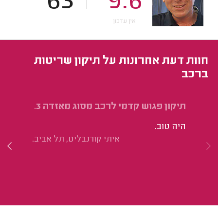
63
9.6
אין עדכון
חוות דעת אחרונות על תיקון שריטות
ברכב
תיקון פגוש קדמי לרכב מסוג מאזדה 3.
RAV4 ל
היה טוב.
הש
איתי קורנבליט, תל אביב.
יו
לי