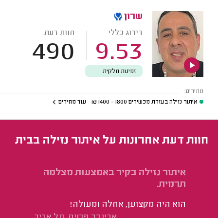
שרון
דירוג כללי
חוות דעת
490
9.53
זמינות חלקית
מחירים:
איתור נזילה בעזרת מכשירים
1800 - 1400
₪
עוד מחירים
חוות דעת אחרונות על איתור נזילה בבית
איתור נזילה בקיר באמצעות מצלמה
אי
תרמית.
בא
הוא היה מקצוען, אחלה ומעולה!
הי
אבינדב פרויס, תל אביב.
לא