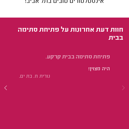
אינסטלטורים
טובים ב
תל אביב
!
חוות דעת אחרונות על פתיחת סתימה
בבית
פתיחת סתימה בבית קרקע.
פת
פר
היה מצוין!
הי
נורית ח. בת ים.
לא
הס
שב
הע
נק