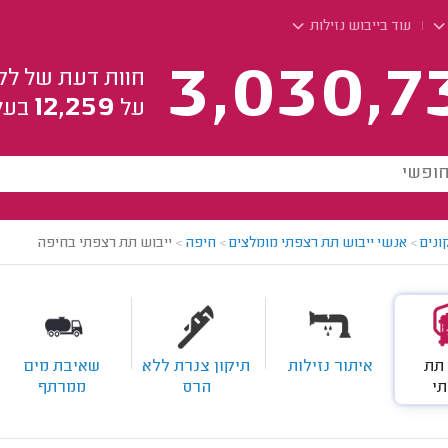
עוד בייבוש נזילות
3,030,7
חוות דעת של לק
12,259
על
בעל
ונים
>
אנשי ייבוש תת רצפתי מומלצים
>
חיפה
>
ייבוש תת רצפתי בחיפה
 תת
איתור נזילות
תיקון צנרת ללא
שאיבת מים
י
הרס
ממרתף