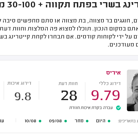
שרי בפתח תקווה + 30-100 מנות + מעל 100 מנות + בשבת
, חוגגים בר מצווה, בת מצווה או סתם מחפשים סיבה
תם במקום הנכון. תוכלו למצוא פה המלצות וחוות דעת 
ם על ידי לקוחות קודמים. אם תבחרו לקחת קייטרינג ב
 מעודכנים.
איריס
דירוג איכות
דירוג כללי
חוות דעת
28
9.79
9.8
עברה בקרת איכות חוזרת
היום
מחר
09/08
10/08
עוד 53 תארי
 בתאריכים: