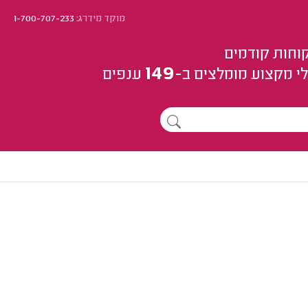
מוקד מידרג:
1-700-707-233
וחות קודמים
149
י מקצוע
מומלצים
ב-
ענפים