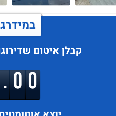
במידרג..
קבלן איטום
שדירוגו
9.00
יוצא
אוטומטית 