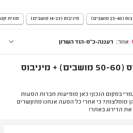
23-4 מושבים)
מיניבוס (14-23 מושבים)
מונית קטנה (4 מ
אזור:
רעננה-כ"ס-הוד השרון
חברת הסעות מומלצת ברעננה + אוטובוס (50-60 מושבים) + מיניבוס
י במקום הנכון! כאן מופיעות חברות הסעות
הן מומלצות? כי אחרי כל הסעה אנחנו מתקשרים
את הדירוג באתר!