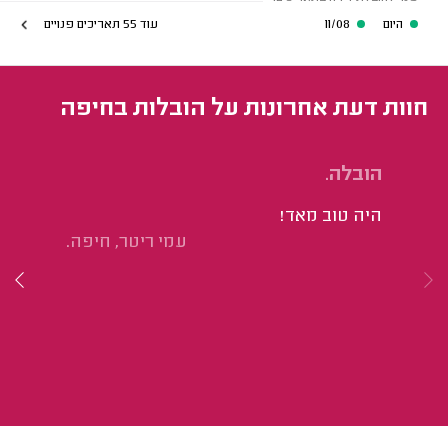
היום
11/08
עוד 55 תאריכים פנויים
חוות דעת אחרונות על הובלות בחיפה
הובלה.
הו
למ
היה טוב מאד!
הכ
עמי ריטר, חיפה.
עם
בצ
דב