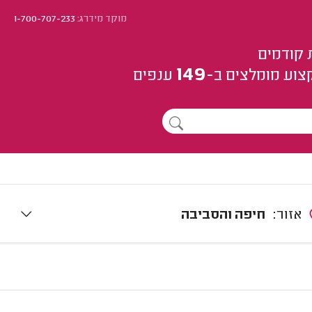
מוקד מידרג:
1-700-707-233
 קודמים
149
צוע
מומלצים
ב-
ענפים
אזור:
חיפה והסביבה