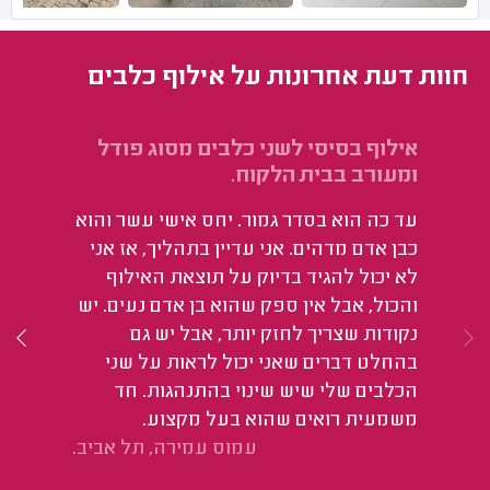
חוות דעת אחרונות על אילוף כלבים
אילוף בסיסי לשני כלבים מסוג פודל
אי
ומעורב בבית הלקוח.
הב
עד כה הוא בסדר גמור. יחס אישי עשר והוא
הו
כבן אדם מדהים. אני עדיין בתהליך, אז אני
הס
לא יכול להגיד בדיוק על תוצאת האילוף
של
והכול, אבל אין ספק שהוא בן אדם נעים. יש
נקודות שצריך לחזק יותר, אבל יש גם
בהחלט דברים שאני יכול לראות על שני
הכלבים שלי שיש שינוי בהתנהגות. חד
משמעית רואים שהוא בעל מקצוע.
עמוס עמירה, תל אביב.