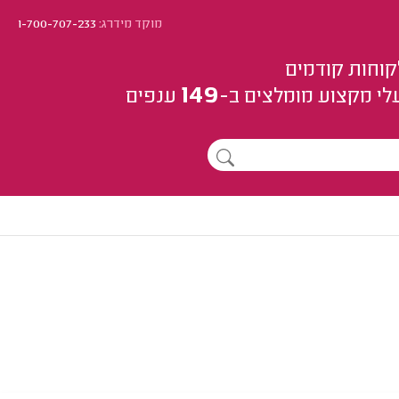
מוקד מידרג:
1-700-707-233
קוחות קודמים
149
לי מקצוע
מומלצים
ב-
ענפים