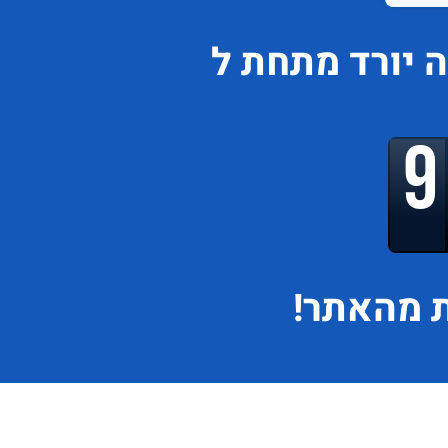
ה
יורד
מתחת ל
 מהאתר!