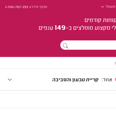
\ חשמל
מוקד מידרג:
1-700-707-233
וחות קודמים
149
י מקצוע
מומלצים
ב-
ענפים
אזור:
קריית טבעון והסביבה