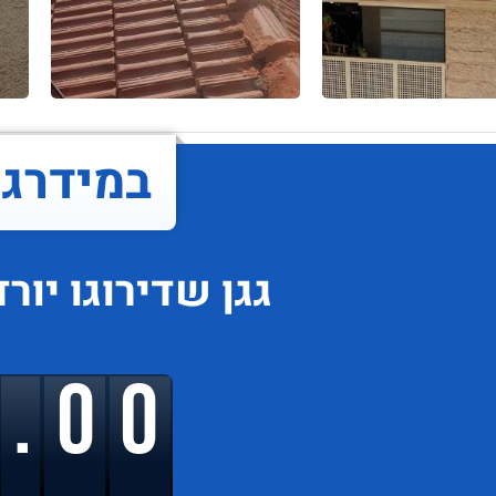
במידרג..
גגן
שדירוגו
יור
9.00