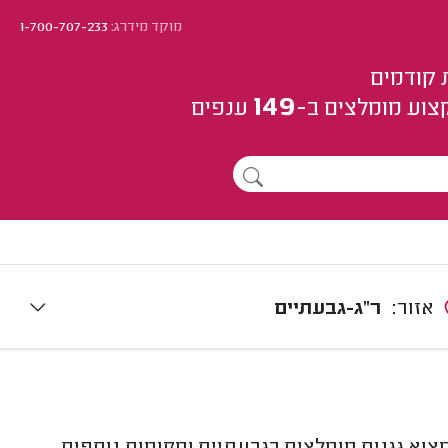
מוקד מידרג:
1-700-707-233
 קודמים
149
צוע
מומלצים
ב-
ענפים
אזור:
ר"ג-גבעתיים