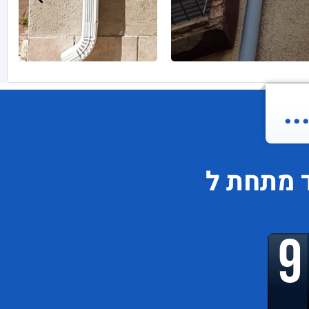
.
ד
מתחת ל