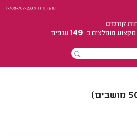
מוקד מידרג:
1-700-707-233
ות קודמים
149
מקצוע
מומלצים
ב-
ענפים