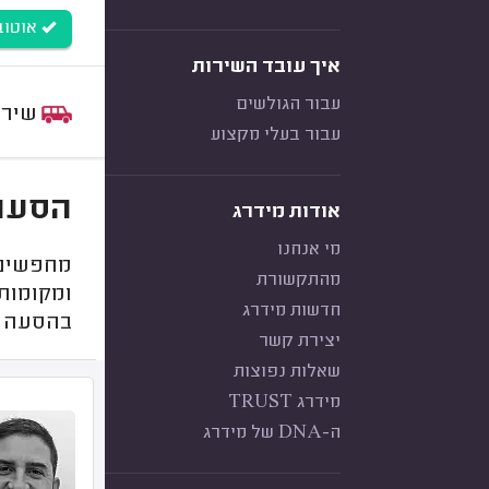
אוטובוס (0-60
איך עובד השירות
עבור הגולשים
שירות:
עבור בעלי מקצוע
הסעות ל
אודות מידרג
מי אנחנו
מחפשים 
מהתקשורת
ומקומות
חדשות מידרג
בהסעה ה
יצירת קשר
שאלות נפוצות
מידרג TRUST
ה-DNA של מידרג