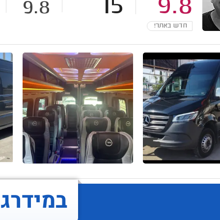
15
9.8
9.8
חדש באתר!
במידרג..