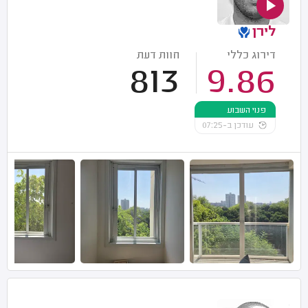
לירן
דירוג כללי
חוות דעת
813
9.86
פנוי השבוע
עודכן ב-07:25