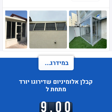
במידרג...
קבלן אלומיניום
שדירוגו
יורד
מתחת ל
9.00