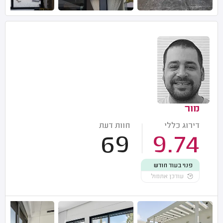
מור
דירוג כללי
חוות דעת
69
9.74
פנוי בעוד חודש
עודכן אתמול