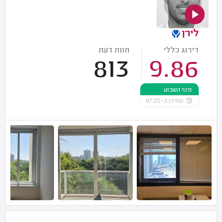
לירן
דירוג כללי
חוות דעת
813
9.86
פנוי השבוע
עודכן ב-07:25