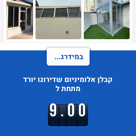
במידרג...
קבלן אלומיניום
שדירוגו
יורד
מתחת ל
9.00