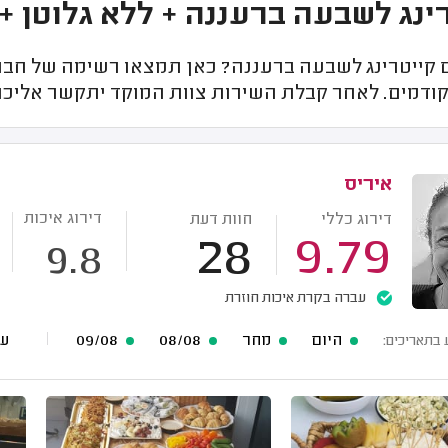
נג לשבעה ברעננה + ללא גלוטן + עד 30 
קייטרינג לשבעה ברעננה? כאן תמצאו רשימה של חברות
קודמים. לאחר קבלת השירות צוות המוקד יתקשר אליכם 
איריס
דירוג איכות
דירוג כללי
חוות דעת
28
9.79
9.8
עברה בקרת איכות חוזרת
היום
מחר
08/08
09/08
עוד 54 
 בתאריכים: