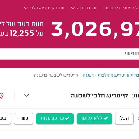
על קייטרינג לשבעה
עוד ברעננה
עוד בקייטרינג חלבי
3,026,9
חוות דעת של לק
12,255
על
בעל
רות קייטרינג מומלצות
>
רעננה
>
קייטרינג לשבעה ברעננה
קייטרינג חלבי לשבעה
הכל
ללא גלוטן
עד 30 מנות
כשר
בש