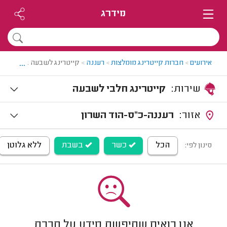
מידרג
...
אירועים
>
חברות קייטרינג מומלצות
>
רעננה
>
קייטרינג לשבעה ברעננה
שירות:
קייטרינג חלבי לשבעה
אזור:
רעננה-כ"ס-הוד השרון
הכל
כשר
בשבת
ללא גלוטן
סינון לפי:
אנו רואים שחיפשת מידע על חברת