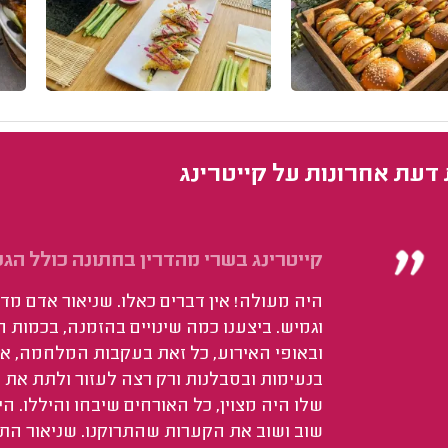
 דעת אחרונות על קייטרינג
קייטרינג בשרי מהדרין בחתונה כולל הגש
היה מעולה! אין דברים כאלו. שניאור אדם מד
וגמיש. ביצענו כמה שינויים בהזמנה, בכמות ה
ובאופי האירוע, כל זאת בעקבות המלחמה, או
בנעימות ובסבלנות ורק רצה לעזור ולתת את 
שלו היה מצוין, כל האורחים שיבחו והיללו. ה
שוב ושוב את הקערות שהתרוקנו. שניאור התח