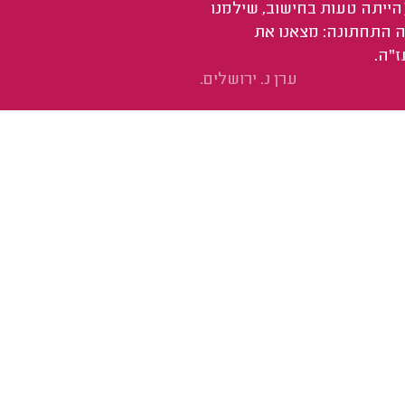
הייתה טעות בחישוב, שילמנו
רה התחתונה: מצאנו את
ז"ה.
ערן נ. ירושלים.