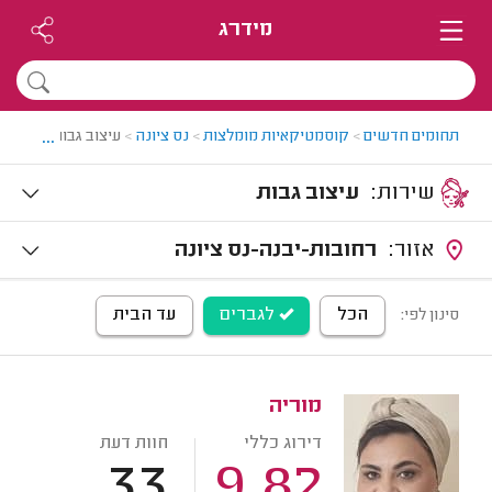
מידרג
...
תחומים חדשים
>
קוסמטיקאיות מומלצות
>
נס ציונה
>
עיצוב גבות בנס ציונ
שירות:
עיצוב גבות
אזור:
רחובות-יבנה-נס ציונה
הכל
לגברים
עד הבית
סינון לפי:
מוריה
דירוג כללי
חוות דעת
33
9.82