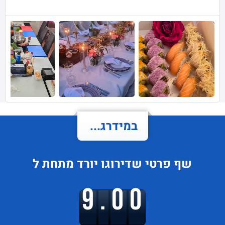
במידרג...
שף פרטי
שדירוגו
יורד
מתחת ל
9.00