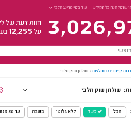
ן שוק? הנה כל המידע
עוד בקייטרינג חלבי
3,026,9
חוות דעת של לק
12,255
על
בעל
רות קייטרינג מומלצות
>
שולחן שוק חלבי
שולחן שוק חלבי
הכל
כשר
ללא גלוטן
בשבת
עד 30 מנות