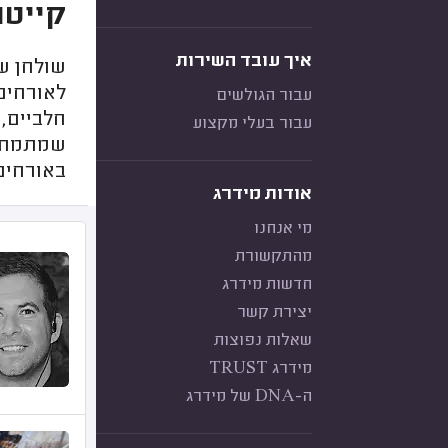
קייטר
איך עובד השירות
שולחן שו
לאורחים 
עבור הגולשים
חלביים, 
עבור בעלי מקצוע
שמתמחות
באורחים
אודות מידרג
מי אנחנו
מהתקשורת
חדשות מידרג
יצירת קשר
שאלות נפוצות
מידרג TRUST
ה-DNA של מידרג