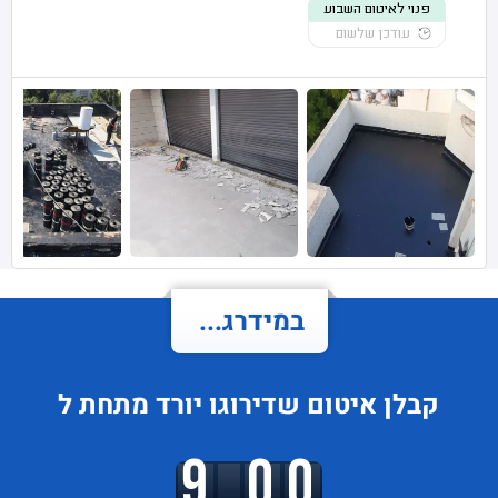
פנוי לאיטום השבוע
עודכן שלשום
במידרג...
קבלן איטום
שדירוגו
יורד
מתחת ל
9.00