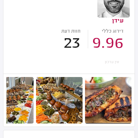
עידן
דירוג כללי
חוות דעת
23
9.96
אין עדכון