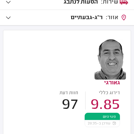
שירות:
הסעות לנתבג
אזור:
ר"ג-גבעתיים
גאורגי
דירוג כללי
חוות דעת
97
9.85
פנוי היום
עודכן ב-20:35