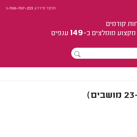
מוקד מידרג:
1-700-707-233
ות קודמים
149
מקצוע
מומלצים
ב-
ענפים