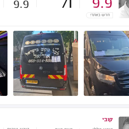
71
9.9
9.9
חדש באתר!
קובי