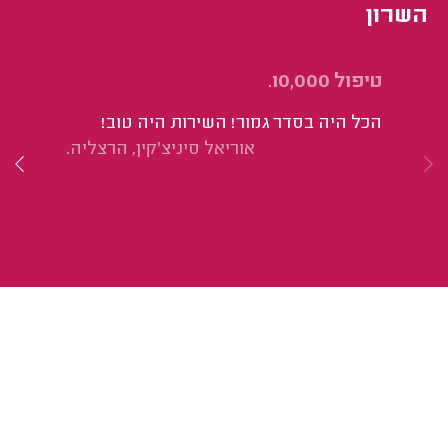
השרון
טיפול 10,000.
בד
הכל היה בסדר גמור! השירות היה טוב!
הי
אוריאל סיניצ'קין, הרצליה.