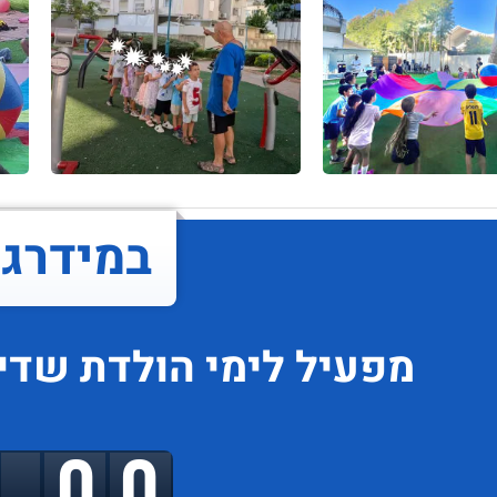
במידרג..
מפעיל לימי הולדת
שדיר