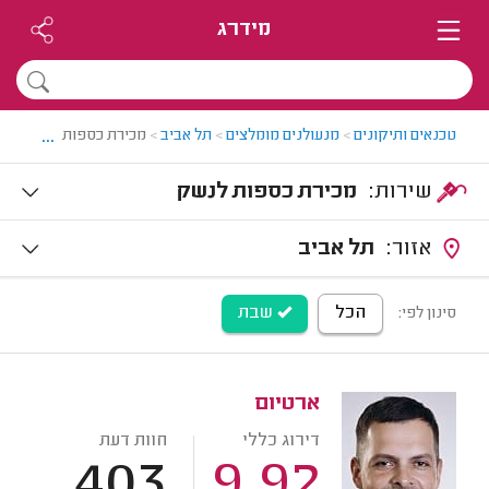
מידרג
...
טכנאים ותיקונים
>
מנעולנים מומלצים
>
תל אביב
>
מכירת כספות לנשק בתל
שירות:
מכירת כספות לנשק
אזור:
תל אביב
הכל
שבת
סינון לפי:
ארטיום
דירוג כללי
חוות דעת
403
9.92