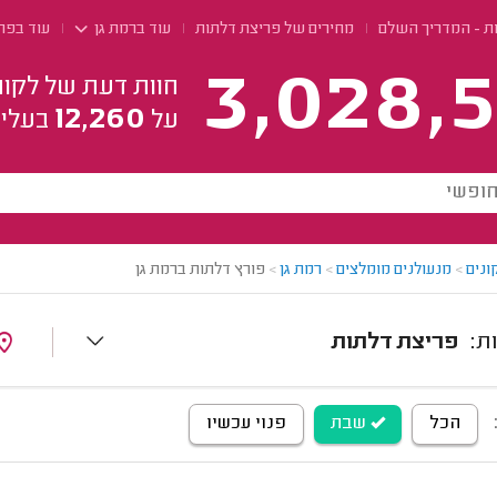
ת - המדריך השלם
מחירים של פריצת דלתות
עוד ברמת גן
עוד בפר
3,028,5
חוות דעת של לקוח
12,260
על
בעלי 
ונים
>
מנעולנים מומלצים
>
רמת גן
>
פורץ דלתות ברמת גן
פריצת דלתות
הכל
שבת
פנוי עכשיו