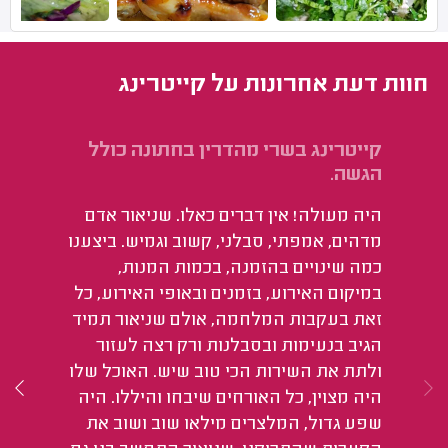
חוות דעת אחרונות על קייטרינג
קייטרינג בשרי מהדרין בחתונה כולל
אס
הגשה.
מא
היה מעולה! אין דברים כאלו. שניאור אדם
שח
מדהים, אמפתי, סבלני, קשוב וגמיש. ביצענו
כמה שינויים בהזמנה, בכמות המנות,
במיקום האירוע, בזמנים ובאופי האירוע, כל
זאת בעקבות המלחמה, אולם שניאור תמיד
הגיב בנעימות ובסבלנות ורק רצה לעזור
ולתת את השירות הכי טוב שיש. האוכל שלו
היה מצוין, כל האורחים שיבחו והיללו. היה
שפע גדול, המלצרים מילאו שוב ושוב את