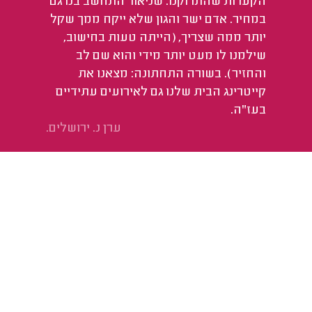
הקערות שהתרוקנו. שניאור התחשב בנו גם
במחיר. אדם ישר והגון שלא ייקח ממך שקל
יותר ממה שצריך, (הייתה טעות בחישוב,
שילמנו לו מעט יותר מידי והוא שם לב
והחזיר). בשורה התחתונה: מצאנו את
קייטרינג הבית שלנו גם לאירועים עתידיים
בעז"ה.
ערן נ. ירושלים.