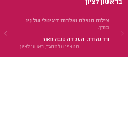
בראשון לציון
צילום סטילס ואלבום דיגיטלי של ניו
צי
בורן.
הי
ורד נהדרת! העבודה טובה מאוד.
וס
סטציין עלמסגד, ראשון לציון.