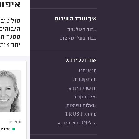
איפור
איך עובד השירות
מזל טוב
הגבוהים
עבור הגולשים
ממנה חו
עבור בעלי מקצוע
יחד איתך
אודות מידרג
מי אנחנו
מהתקשורת
חדשות מידרג
יצירת קשר
שאלות נפוצות
מידרג TRUST
מחירים:
ה-DNA של מידרג
איפור