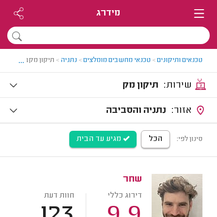
מידרג
...
טכנאים ותיקונים
>
טכנאי מחשבים מומלצים
>
נתניה
>
תיקון מקבוק בנתני
שירות:
תיקון מק
אזור:
נתניה והסביבה
הכל
מגיע עד הבית
סינון לפי:
שחר
דירוג כללי
חוות דעת
123
9.9