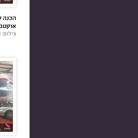
הכנה ל
אוקטבי
צילום:
א