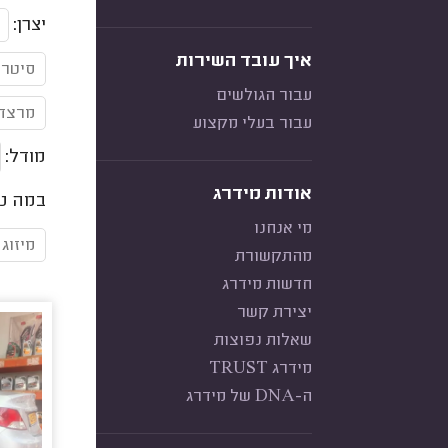
יצרן:
איך עובד השירות
סיטרואן
עבור הגולשים
מרצדס 
עבור בעלי מקצוע
מודל:
אודות מידרג
במה טי
מי אנחנו
מיזוג א
מהתקשורת
חדשות מידרג
יצירת קשר
שאלות נפוצות
מידרג TRUST
ה-DNA של מידרג