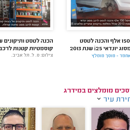
טיפול 150 אלף והכנה לטסט
הכנה לטסט ותיקונים ש
לרכב מסוג יונדאי i25 שנת 2013
קוסמטיות קטנות לרכב
צילום: ס. ל. תל אביב.
חמד - מוסך מומלץ
חלפת ברקסים אחוריים
טויוטה קורולה.
ם.
סכים מומלצים במידרג
ירת עיר