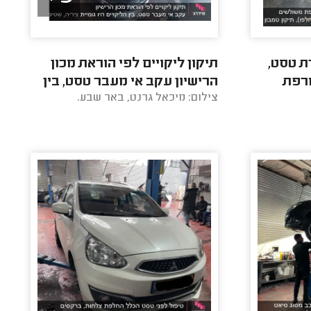
ת טסט,
תיקון ליקויים לפי הוראת מכון
רפת
הרישיון עקב אי מעבר טסט, בין
צילום: מיכאל גרנט, באר שבע.
הוחלפו),
הליקויים היו גומיית ציריה,
שטיפת ...