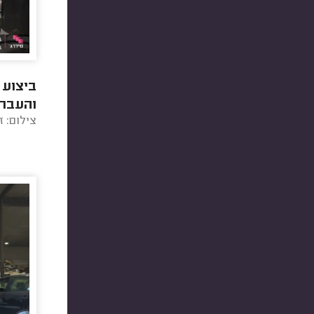
ביצוע 
והעברת
צילום: ז